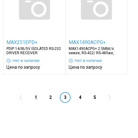
MAX251EPD+
MAX1490ACPG+
PDIP 14/IВ/5V ISOLATED RS-232
MAX1490ACPG+ 2.5Mbit/s
DRIVER RECEIVER
зижее, RS-422/ RS-485же,
еежжеде, 4.5 в 5.5 V, 24й
Нет в наличии
Нет в наличии
PDIPеи
Цена по запросу
Цена по запросу
1
2
3
4
5