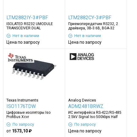
LTM2882IY-3#PBF
LTM2882CY-3#PBF
ISOLATED RS232 UMODULE
Приемопередатчик RS232, 2
TRANSCEIVER DUAL
драйвера, 3В-3.6В, BGA-32
Нет в наличии
Нет в наличии
Цена по запросу
Цена по запросу
Texas Instruments
Analog Devices
ISO1176TDW
ADM2481BRWZ
Цифровые изоляторы Iso
ИС интерфейса RS-422/RS-485
ProfiBus Xcvr
2.5kV Signal Iso 500kbps Half
Duplex
По запросу
По запросу
от
1573,10 ₽
Цена по запросу