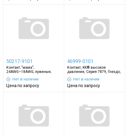
50217-9101
46999-0101
Контакт; "мама";
Контакт, KK® высокое
24AWG÷18AWG; луженые;
давление, Серия 7879, Гнездо,
обжим; россыпью; на провод
Обжим, 30 AWG, Контакты с
Нет в наличии
Нет в наличии
Покрытием из Олова
Цена по запросу
Цена по запросу