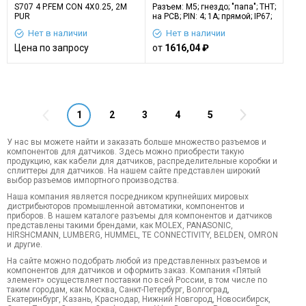
S707 4 P.FEM CON 4X0.25, 2M
Разъем: M5; гнездо; "папа"; THT;
PUR
на PCB; PIN: 4; 1А; прямой; IP67;
60В
Нет в наличии
Нет в наличии
Цена по запросу
от
1616,04 ₽
1
2
3
4
5
У нас вы можете найти и заказать больше множество разъемов и
компонентов для датчиков. Здесь можно приобрести такую
продукцию, как кабели для датчиков, распределительные коробки и
сплиттеры для датчиков. На нашем сайте представлен широкий
выбор разъемов импортного производства.
Наша компания является посредником крупнейших мировых
дистрибьюторов промышленной автоматики, компонентов и
приборов. В нашем каталоге разъемы для компонентов и датчиков
представлены такими брендами, как MOLEX, PANASONIC,
HIRSHCMANN, LUMBERG, HUMMEL, TE CONNECTIVITY, BELDEN, OMRON
и другие.
На сайте можно подобрать любой из представленных разъемов и
компонентов для датчиков и оформить заказ. Компания «Пятый
элемент» осуществляет поставки по всей России, в том числе по
таким городам, как Москва, Санкт-Петербург, Волгоград,
Екатеринбург, Казань, Краснодар, Нижний Новгород, Новосибирск,