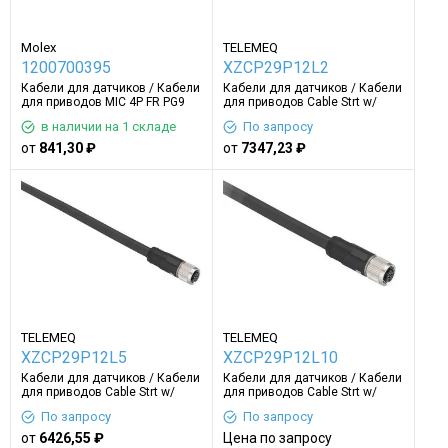
Molex
TELEMEQ
1200700395
XZCP29P12L2
Кабели для датчиков / Кабели
Кабели для датчиков / Кабели
для приводов MIC 4P FR PG9
для приводов Cable Strt w/
30CM 22AWG/1 PVC
female M12 conn 2m long
в наличии на 1 складе
По запросу
от
841,30 ₽
от
7347,23 ₽
TELEMEQ
TELEMEQ
XZCP29P12L5
XZCP29P12L10
Кабели для датчиков / Кабели
Кабели для датчиков / Кабели
для приводов Cable Strt w/
для приводов Cable Strt w/
female M12 conn 5m long
female M12 conn 10m long
По запросу
По запросу
от
6426,55 ₽
Цена по запросу