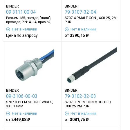
BINDER
BINDER
09 3111 00 04
79-3107-32-04
Разъем: M5; гнездо; "папа";
S707 4 P.MALE CON , 4X0.25, 2M
провода; PIN: 4; 1А; прямой;
PUR
IP67; 60В; 2м
Нет в наличии
Нет в наличии
Цена по запросу
от
3390,15 ₽
BINDER
BINDER
09-3106-00-03
79-3102-32-03
S707 3 P.FEM SOCKET WIRES,
S707 3 P.FEM CON MOULDED,
3X0.14MM
3X0.25 2M PUR
Нет в наличии
Нет в наличии
от
2449,08 ₽
от
3081,75 ₽