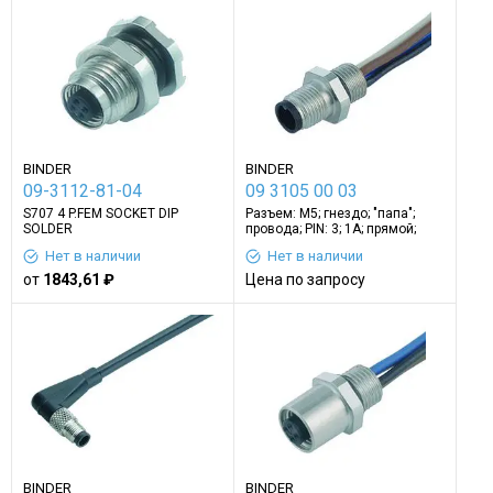
BINDER
BINDER
09-3112-81-04
09 3105 00 03
S707 4 P.FEM SOCKET DIP
Разъем: M5; гнездо; "папа";
SOLDER
провода; PIN: 3; 1А; прямой;
IP67; 60В; 2м
Нет в наличии
Нет в наличии
от
1843,61 ₽
Цена по запросу
BINDER
BINDER