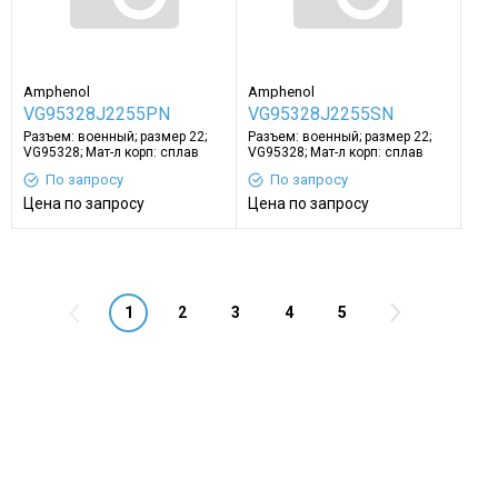
Amphenol
Amphenol
VG95328J2255PN
VG95328J2255SN
Разъем: военный; размер 22;
Разъем: военный; размер 22;
VG95328; Мат-л корп: сплав
VG95328; Мат-л корп: сплав
алюминия
алюминия
По запросу
По запросу
Цена по запросу
Цена по запросу
1
2
3
4
5