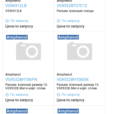
Amphenol
Amphenol
VG96912L8
VG95328T07C12
VG96912L8
Разъем: военный; гнездо
По запросу
По запросу
Цена по запросу
Цена по запросу
Amphenol
Amphenol
VG95328H106PN
VG95328H106SN
Разъем: военный; размер 10;
Разъем: военный; размер 10;
VG95328; Мат-л корп: сплав
VG95328; Мат-л корп: сплав
алюминия
алюминия
По запросу
По запросу
Цена по запросу
Цена по запросу