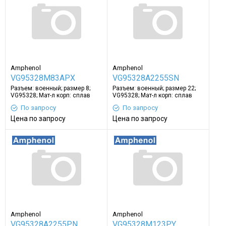
Amphenol
Amphenol
VG95328M83APX
VG95328A2255SN
Разъем: военный; размер 8;
Разъем: военный; размер 22;
VG95328; Мат-л корп: сплав
VG95328; Мат-л корп: сплав
алюминия
алюминия
По запросу
По запросу
Цена по запросу
Цена по запросу
Amphenol
Amphenol
VG95328A2255PN
VG95328M123PY