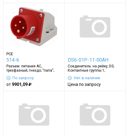
PCE
514-6
DS6-01P-11-00AH
Разъем: питания AC,
Соединитель: на рейку; DS;
трехфазный; гнездо; "папа";
Контактные группы:1;
16А; 400ВAC; IP44
клеммы:2; серый
По запросу
Нет в наличии
от
9901,09 ₽
Цена по запросу