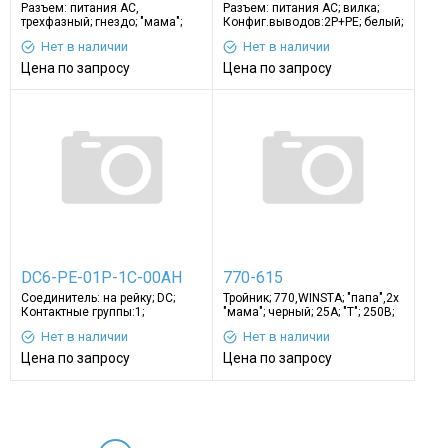
Разъем: питания АС,
Разъем: питания AC; вилка;
трехфазный; гнездо; "мама";
Конфиг.выводов:2P+PE; белый;
Контакты: латунь
250ВAC
Нет в наличии
Нет в наличии
Цена по запросу
Цена по запросу
DC6-PE-01P-1C-00AH
770-615
Соединитель: на рейку; DC;
Тройник; 770,WINSTA; "папа",2x
Контактные группы:1;
"мама"; черный; 25А; "T"; 250В;
клеммы:2; Шир:8мм
10мм
Нет в наличии
Нет в наличии
Цена по запросу
Цена по запросу