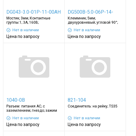
DG043-3.0-01P-11-00AH
DG500B-5.0-06P-14-
Мостик; 3мм; Контактные
Клеммник; 5мм;
00A(H)
группы:1; 3А; 160В;
двухуровневый; угловой 90°;
Назначение: DG2001
2,5мм2; луженые; 10А
Нет в наличии
Нет в наличии
Цена по запросу
Цена по запросу
1040-0B
821-104
Разъем: питания AC; с
Соединитель: на рейку; TS35
заземлением; гнездо; зажим
под винт; 16А
Нет в наличии
Нет в наличии
Цена по запросу
Цена по запросу