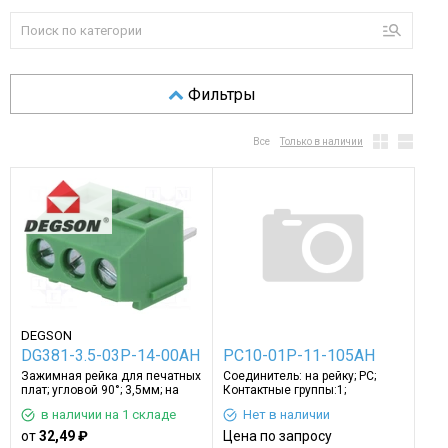
Фильтры
Все
Только в наличии
DEGSON
DG381-3.5-03P-14-00AH
PC10-01P-11-105AH
Зажимная рейка для печатных
Соединитель: на рейку; PC;
плат; угловой 90°; 3,5мм; на
Контактные группы:1;
PCB
клеммы:2; серый
в наличии на 1 складе
Нет в наличии
от
32,49 ₽
Цена по запросу