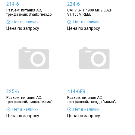
214-6
224-6
Разъем: питания АС,
CAT 7 S-FTP 900 MHZ LSZH
трехфазный; Shark; гнездо;
VT,100M REEL
"мама"; на провод
Нет в наличии
Нет в наличии
Цена по запросу
Цена по запросу
225-6
414-6F8
Разъем: питания АС,
Разъем: питания АС,
трехфазный; вилка; "мама";
трехфазный; гнездо; "мама";
Контакты: латунь
Контакты: латунь
Нет в наличии
Нет в наличии
Цена по запросу
Цена по запросу