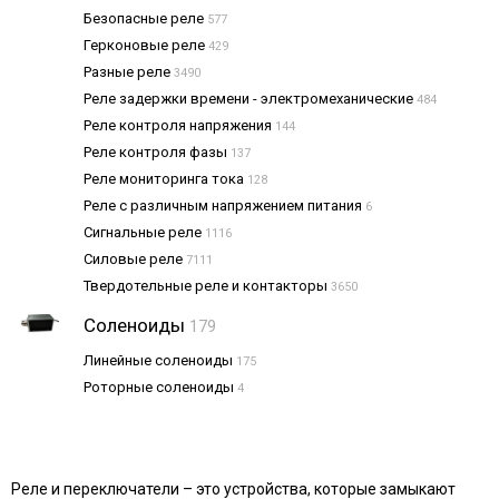
Безопасные реле
577
Герконовые реле
429
Разные реле
3490
Реле задержки времени - электромеханические
484
Реле контроля напряжения
144
Реле контроля фазы
137
Реле мониторинга тока
128
Реле с различным напряжением питания
6
Сигнальные реле
1116
Силовые реле
7111
Твердотельные реле и контакторы
3650
Соленоиды
179
Линейные соленоиды
175
Роторные соленоиды
4
Реле и переключатели – это устройства, которые замыкают