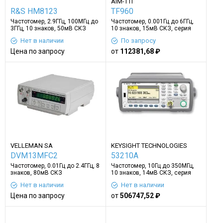
AIM-TTI
R&S HM8123
TF960
Частотомер, 2.9ГГц, 100MГц до
Частотомер, 0.001Гц до 6ГГц,
3ГГц, 10 знаков, 50мВ СКЗ
10 знаков, 15мВ СКЗ, серия
TF900
Нет в наличии
По запросу
Цена по запросу
от
112381,68 ₽
VELLEMAN SA
KEYSIGHT TECHNOLOGIES
DVM13MFC2
53210A
Частотомер, 0.01Гц до 2.4ГГц, 8
Частотомер, 10Гц до 350МГц,
знаков, 80мВ СКЗ
10 знаков, 14мВ СКЗ, серия
53200A
Нет в наличии
Нет в наличии
Цена по запросу
от
506747,52 ₽