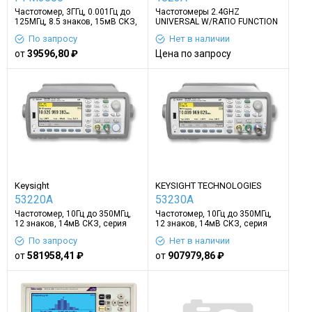
Частотомер, 3ГГц, 0.001Гц до
Частотомеры 2.4GHZ
125МГц, 8.5 знаков, 15мВ СКЗ,
UNIVERSAL W/RATIO FUNCTION
серия PFM3000
По запросу
Нет в наличии
от
39596,80 ₽
Цена по запросу
Keysight
KEYSIGHT TECHNOLOGIES
53220A
53230A
Частотомер, 10Гц до 350МГц,
Частотомер, 10Гц до 350МГц,
12 знаков, 14мВ СКЗ, серия
12 знаков, 14мВ СКЗ, серия
53200A
53200A
По запросу
Нет в наличии
от
581958,41 ₽
от
907979,86 ₽