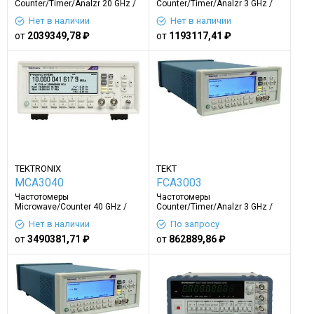
Counter/Timer/Analzr 20 GHz /
Counter/Timer/Analzr 3 GHz /
0 ps
50 ps
Нет в наличии
Нет в наличии
от
2039349,78 ₽
от
1193117,41 ₽
TEKTRONIX
TEKT
MCA3040
FCA3003
Частотомеры
Частотомеры
Microwave/Counter 40 GHz /
Counter/Timer/Analzr 3 GHz /
100 ps
100 ps
Нет в наличии
По запросу
от
3490381,71 ₽
от
862889,86 ₽