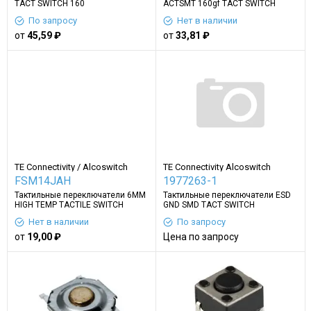
TACT SWITCH 160
ACTSMT 160gf TACT SWITCH
По запросу
Нет в наличии
от
45,59 ₽
от
33,81 ₽
TE Connectivity / Alcoswitch
TE Connectivity Alcoswitch
Switches
FSM14JAH
1977263-1
Тактильные переключатели 6MM
Тактильные переключатели ESD
HIGH TEMP TACTILE SWITCH
GND SMD TACT SWITCH
Нет в наличии
По запросу
от
19,00 ₽
Цена по запросу