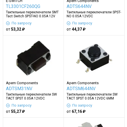
E-SWITCH
Apem Components
TL3301CF260QG
ADTS644NV
Тактильные переключатели SMT
Тактильные переключатели SPST-
Tact Switch SPST-NO 0.05A 12V
NO 0.05A 12VDC
По запросу
По запросу
от
53,32 ₽
от
44,37 ₽
Apem Components
Apem Components
ADTSM31NV
ADTSM644NV
Тактильные переключатели SW
Тактильные переключатели SW
TACT SPST 0.05A 12VDC
TACT SPST 0.05A 12VDC 6MM
По запросу
По запросу
от
55,27 ₽
от
67,16 ₽