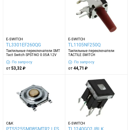
E-SWITCH
E-SWITCH
TL3301EF260QG
TL1105NF250Q
Тактильные переключатели SMT
Тактильные переключатели
Tact Switch SPST-NO 0.05A 12V
TACTILE SWITCH
По запросу
По запросу
от
53,32 ₽
от
44,71 ₽
C&K
E-SWITCH
PTS525SM08SMTR2 LFS
TL1240GQ2JBLK