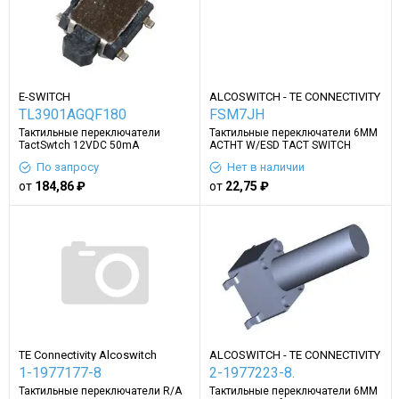
E-SWITCH
ALCOSWITCH - TE CONNECTIVITY
TL3901AGQF180
FSM7JH
Тактильные переключатели
Тактильные переключатели 6MM
TactSwtch 12VDC 50mA
ACTHT W/ESD TACT SWITCH
По запросу
Нет в наличии
от
184,86 ₽
от
22,75 ₽
TE Connectivity Alcoswitch
ALCOSWITCH - TE CONNECTIVITY
Switches
1-1977177-8
2-1977223-8.
Тактильные переключатели R/A
Тактильные переключатели 6MM