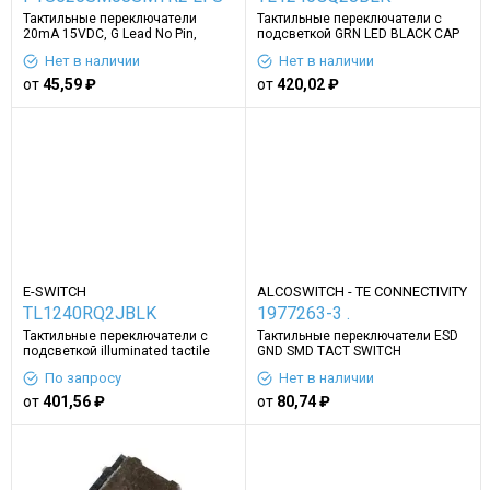
Тактильные переключатели
Тактильные переключатели с
20mA 15VDC, G Lead No Pin,
подсветкой GRN LED BLACK CAP
160gf, 0.8mm
Нет в наличии
Нет в наличии
от
45,59 ₽
от
420,02 ₽
E-SWITCH
ALCOSWITCH - TE CONNECTIVITY
TL1240RQ2JBLK
1977263-3 .
Тактильные переключатели с
Тактильные переключатели ESD
подсветкой illuminated tactile
GND SMD TACT SWITCH
SPST-NO 0.05A 12V
По запросу
Нет в наличии
от
401,56 ₽
от
80,74 ₽