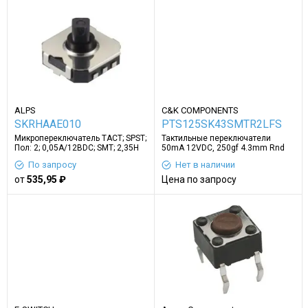
ALPS
C&K COMPONENTS
SKRHAAE010
PTS125SK43SMTR2LFS
Микропереключатель TACT; SPST;
Тактильные переключатели
Пол: 2; 0,05A/12ВDC; SMT; 2,35Н
50mA 12VDC, 250gf 4.3mm Rnd
Act
По запросу
Нет в наличии
от
535,95 ₽
Цена по запросу