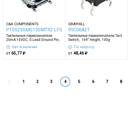
C&K COMPONENTS
GRAYHILL
PTS525SMG15SMTR2 LFS
95C06A2T
Тактильные переключатели
Тактильные переключатели Tact
20mA 15VDC, G Lead Ground Pin,
Switch, .169" Height, 100g
160gf
operating force, thru-hole, RoHS
Нет в наличии
По запросу
Compliant
от
65,77 ₽
от
48,46 ₽
1
2
3
4
5
6
7
8