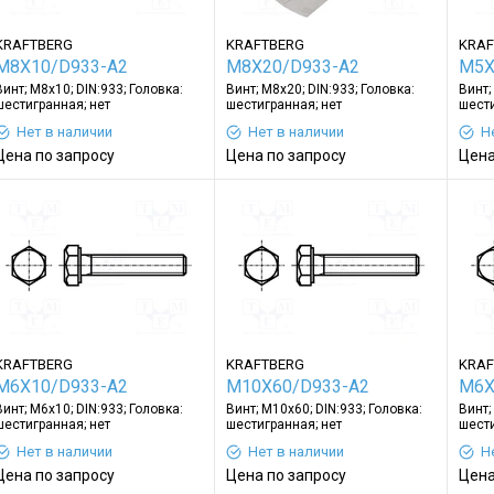
3.3мм
(0)
3.4мм
(0)
KRAFTBERG
KRAFTBERG
KRAF
3.5мм
(0)
M8X10/D933-A2
M8X20/D933-A2
M5X
3.65мм
(0)
Винт; M8x10; DIN:933; Головка:
Винт; M8x20; DIN:933; Головка:
Винт;
шестигранная; нет
шестигранная; нет
3.6мм
(0)
шести
3.7мм
(0)
Нет в наличии
Нет в наличии
Н
3.88мм
(0)
Цена по запросу
Цена по запросу
Цена
3.8мм
(0)
3.95мм
(0)
3.9мм
(0)
3мм
(0)
4.2мм
(0)
4.35мм
(0)
4.3мм
(0)
4.4мм
(0)
4.5мм
(0)
KRAFTBERG
KRAFTBERG
KRAF
4.65мм
(0)
M6X10/D933-A2
M10X60/D933-A2
M6X
4.6мм
(0)
Винт; M6x10; DIN:933; Головка:
Винт; M10x60; DIN:933; Головка:
Винт;
4.75мм
(0)
шестигранная; нет
шестигранная; нет
шести
4.88мм
(0)
Нет в наличии
Нет в наличии
Н
4.8мм
(0)
Цена по запросу
Цена по запросу
Цена
4.9мм
(0)