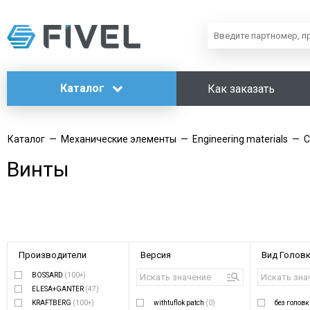
Каталог
Как заказать
Каталог
—
Механические элементы
—
Engineering materials
—
C
Винты
Производители
Версия
Вид Голов
BOSSARD
(100+)
ELESA+GANTER
(47)
KRAFTBERG
(100+)
withtuflok patch
(0)
без голов