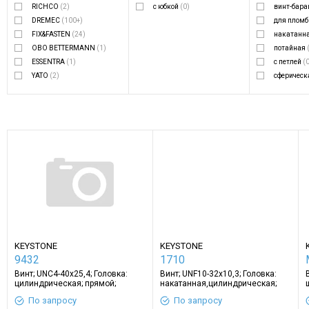
RICHCO
(2)
с юбкой
(0)
винт-бар
DREMEC
(100+)
для плом
FIX&FASTEN
(24)
накатанн
OBO BETTERMANN
(1)
потайная
ESSENTRA
(1)
с петлей
(
YATO
(2)
сферичес
KEYSTONE
(100+)
цилиндри
DROMET
(100+)
шестигра
KEYSTONE
KEYSTONE
9432
1710
Винт; UNC4-40x25,4; Головка:
Винт; UNF10-32x10,3; Головка:
цилиндрическая; прямой;
накатанная,цилиндрическая;
полиамид
латунь
По запросу
По запросу