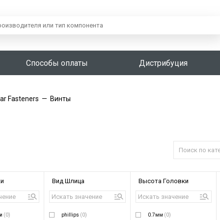
Способы оплаты
Дистрибуция
ar Fasteners
—
Винты
ки
Вид Шлица
Высота Головки
ки
(0)
phillips
(0)
0.7мм
(0)