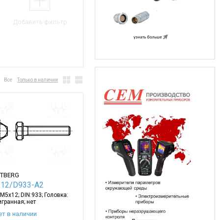
Добавить фильтр
Все
Только в наличии
TBERG
12/D933-A2
 M5x12; DIN:933; Головка:
гранная; нет
ет в наличии