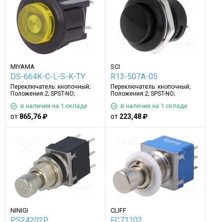
MIYAMA
SCI
DS-664K-C-L-S-K-TY
R13-507A-05
Переключатель: кнопочный;
Переключатель: кнопочный;
Положения:2; SPST-NO;
Положения:2; SPST-NO;
3A/125ВAC; желтый
3A/250ВAC; черный
в наличии на 1 складе
в наличии на 1 складе
от
865,76 ₽
от
223,48 ₽
NINIGI
CLIFF
PS24202P
FC71102