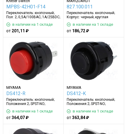
Knitter Switch
MARQUARDT
MPBS-42H01-F14
827.100.011
Переключатель: кнопочный;
Переключатель: кнопочный;
Пол: 2; 0,5A/100ВAC; 1A/25ВDC;
Корпус: черный; круглая
ON-(ON)
в наличии на 1 складе
в наличии на 1 складе
от
201,11 ₽
от
186,72 ₽
MIYAMA
MIYAMA
DS412-R
DS412-K
Переключатель: кнопочный;
Переключатель: кнопочный;
Положения:2; SPST-NO;
Положения:2; SPST-NO;
3A/125ВAC; Ø18мм
3A/125ВAC; черный
в наличии на 1 складе
в наличии на 1 складе
от
364,07 ₽
от
363,84 ₽