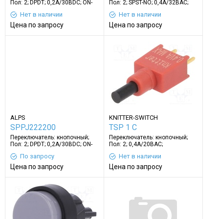
Пол: 2; DPDT; 0,2A/30ВDC; ON-
Пол: 2; SPST-NO; 0,4A/32ВAC;
ON
OFF-(ON)
Нет в наличии
Нет в наличии
Цена по запросу
Цена по запросу
ALPS
KNITTER-SWITCH
SPPJ222200
TSP 1 C
Переключатель: кнопочный;
Переключатель: кнопочный;
Пол: 2; DPDT; 0,2A/30ВDC; ON-
Пол: 2; 0,4A/20ВAC;
ON
0,4A/20ВDC; OFF-(ON)
По запросу
Нет в наличии
Цена по запросу
Цена по запросу