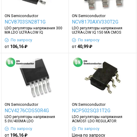
ON Semiconductor
ON Semiconductor
NCV8703SN28T1G
NCV8170AXV330T2G
LDO регуляторы напряжения 300
LDO регуляторы напряжения
MA LDO ULTRA-LOW IQ
ULTRA-LOW IQ 150 MA CMOS
По запросу
По запросу
от
106,16 ₽
от
40,99 ₽
ON Semiconductor
ON Semiconductor
NCV4276CDS50R4G
NCP502SQ31T2G
LDO регуляторы напряжения
LDO регуляторы напряжения
5.0V/400MA LDO
ACMOS1 LDO REGULATOR
По запросу
По запросу
от
196,16 ₽
Цена по запросу