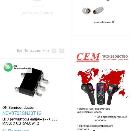
Добавить фильтр
Все
Только в наличии
ON Semiconductor
NCV8703SN33T1G
LDO регуляторы напряжения 300
MA LDO ULTRA-LOW IQ
По запросу