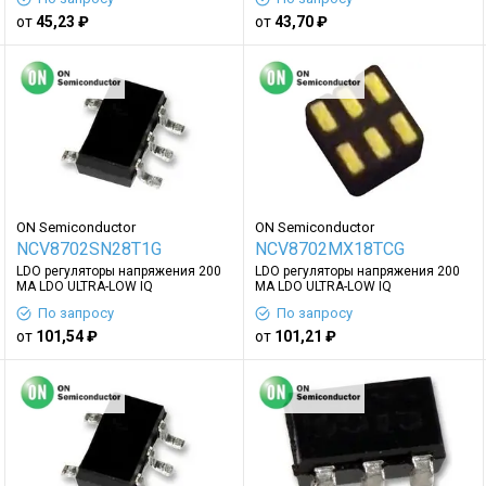
от
45,23 ₽
от
43,70 ₽
ON Semiconductor
ON Semiconductor
NCV8702SN28T1G
NCV8702MX18TCG
LDO регуляторы напряжения 200
LDO регуляторы напряжения 200
MA LDO ULTRA-LOW IQ
MA LDO ULTRA-LOW IQ
По запросу
По запросу
от
101,54 ₽
от
101,21 ₽