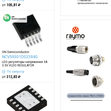
от
105,81 ₽
ON Semiconductor
NCV59301DS33R4G
LDO регуляторы напряжения 3A
3.3V VLDO REGULATOR
По запросу
от
312,83 ₽