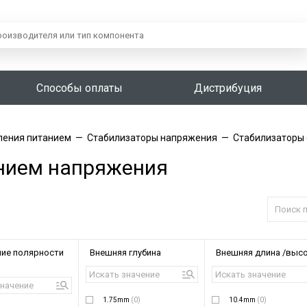
Способы оплаты
Дистрибуция
ления питанием
—
Стабилизаторы напряжения
—
Стабилизаторы
нием напряжения
ие полярности
Внешняя глубина
Внешняя длина /выс
1.75mm
(0)
10.4mm
(0)