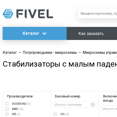
Каталог
Как заказать
Каталог
—
Полупроводники - микросхемы
—
Микросхемы управ
Стабилизаторы с малым паде
Производители
Базовый номер
Включен
входа
DIODES INC
(4)
AMS
(10)
STE
(2)
101
(0)