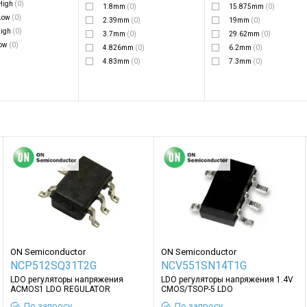
 High
(0)
1.8mm
(0)
15.875mm
(0)
 Low
(0)
2.39mm
(0)
19mm
(0)
high
(0)
3.7mm
(0)
29.62mm
(0)
low
(0)
4.826mm
(0)
6.2mm
(0)
4.83mm
(0)
7.3mm
(0)
ON Semiconductor
ON Semiconductor
NCP512SQ31T2G
NCV551SN14T1G
LDO регуляторы напряжения
LDO регуляторы напряжения 1.4V
ACMOS1 LDO REGULATOR
CMOS/TSOP-5 LDO
По запросу
По запросу