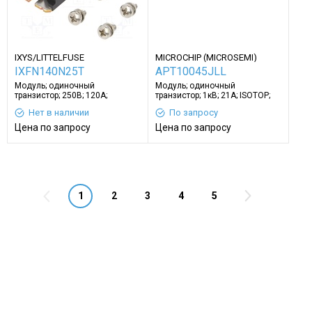
IXYS/LITTELFUSE
MICROCHIP (MICROSEMI)
IXFN140N25T
APT10045JLL
Модуль; одиночный
Модуль; одиночный
транзистор; 250В; 120А;
транзистор; 1кВ; 21А; ISOTOP;
SOT227B; Ugs: ±30В; 690Вт
Ugs: ±30В; винтами
Нет в наличии
По запросу
Цена по запросу
Цена по запросу
1
2
3
4
5