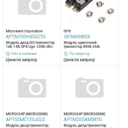
Microsemi Coporation
IXYS
APTM100H45SCTG
IXFN66N85X
Модуль; диод SiC/транзистор;
Модуль; одиночный
1кВ; 14А; SP4; Ugs: ±30В; Idm:
транзистор; 850В; 65А;
72А
SOT227B; Ugs: ±40В; 830Вт
Нет в наличии
По запросу
Цена по запросу
Цена по запросу
MICROCHIP (MICROSEMI)
MICROCHIP (MICROSEMI)
APT50MC120JCU2
APTM20DAM08TG
Модуль; диод/транзистор;
Модуль; диод/транзистор;