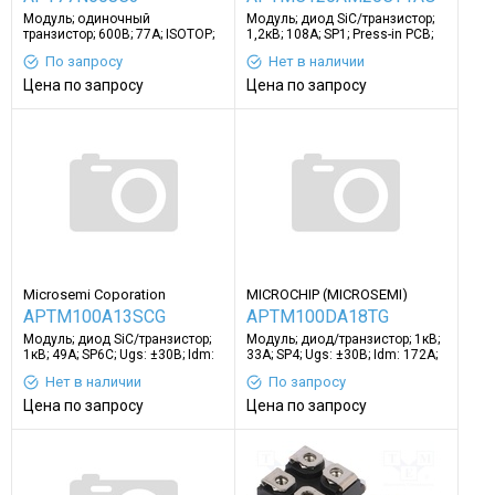
Модуль; одиночный
Модуль; диод SiC/транзистор;
транзистор; 600В; 77А; ISOTOP;
1,2кВ; 108А; SP1; Press-in PCB;
Ugs: ±30В; винтами
600Вт
По запросу
Нет в наличии
Цена по запросу
Цена по запросу
Microsemi Coporation
MICROCHIP (MICROSEMI)
APTM100A13SCG
APTM100DA18TG
Модуль; диод SiC/транзистор;
Модуль; диод/транзистор; 1кВ;
1кВ; 49А; SP6C; Ugs: ±30В; Idm:
33А; SP4; Ugs: ±30В; Idm: 172А;
240А
780Вт
Нет в наличии
По запросу
Цена по запросу
Цена по запросу