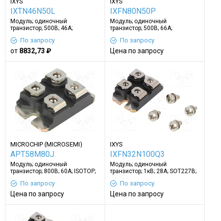
IXYS
IXYS
IXTN46N50L
IXFN80N50P
Модуль; одиночный
Модуль; одиночный
транзистор; 500В; 46А;
транзистор; 500В; 66А;
SOT227B; Ugs: ±40В; 700Вт
SOT227B; Ugs: ±30В; 700Вт
По запросу
По запросу
от
8832,73 ₽
Цена по запросу
MICROCHIP (MICROSEMI)
IXYS
APT58M80J
IXFN32N100Q3
Модуль; одиночный
Модуль; одиночный
транзистор; 800В; 60А; ISOTOP;
транзистор; 1кВ; 28А; SOT227B;
Ugs: ±30В; винтами
Ugs: ±40В; винтами
По запросу
По запросу
Цена по запросу
Цена по запросу