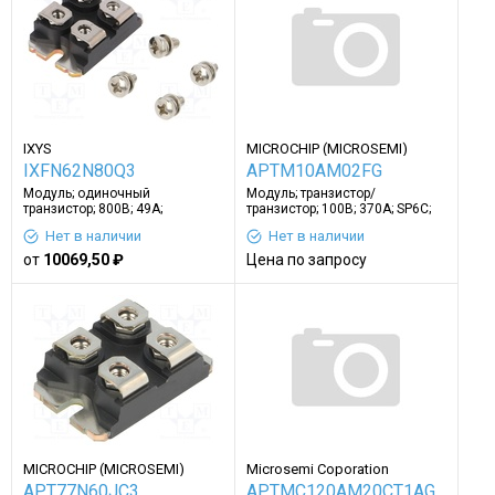
IXYS
MICROCHIP (MICROSEMI)
IXFN62N80Q3
APTM10AM02FG
Модуль; одиночный
Модуль; транзистор/
транзистор; 800В; 49А;
транзистор; 100В; 370А; SP6C;
SOT227B; Ugs: ±40В; 960Вт
Ugs: ±30В; 1,25кВт
Нет в наличии
Нет в наличии
от
10069,50 ₽
Цена по запросу
MICROCHIP (MICROSEMI)
Microsemi Coporation
APT77N60JC3
APTMC120AM20CT1AG