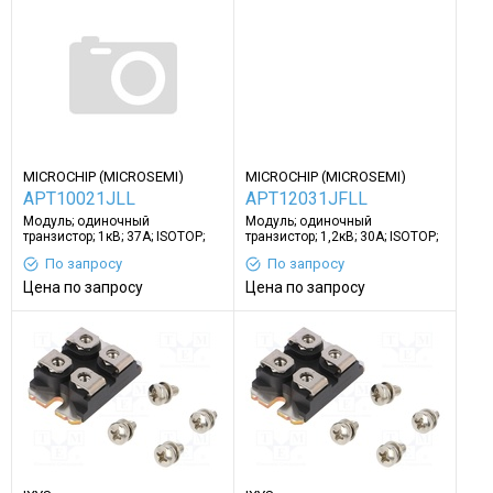
MICROCHIP (MICROSEMI)
MICROCHIP (MICROSEMI)
APT10021JLL
APT12031JFLL
Модуль; одиночный
Модуль; одиночный
транзистор; 1кВ; 37А; ISOTOP;
транзистор; 1,2кВ; 30А; ISOTOP;
Ugs: ±30В; винтами
Ugs: ±30В; 690Вт
По запросу
По запросу
Цена по запросу
Цена по запросу