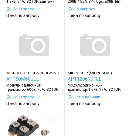
1,2кВ; 54А; ISOTOP; винтами;
200В; 155А; SP4; Ugs: ±30В; Idm:
Idm: 140А
832А; 781Вт
По запросу
По запросу
Цена по запросу
Цена по запросу
MICROCHIP TECHNOLOGY INC
MICROCHIP (MICROSEMI)
APT60M60JLL
APT12067JFLL
Модуль; одиночный
Модуль; одиночный
транзистор; 600В; 70А; ISOTOP;
транзистор; 1,2кВ; 17А; ISOTOP;
Ugs: ±30В; винтами
Ugs: ±30В; 463Вт
По запросу
Нет в наличии
Цена по запросу
Цена по запросу